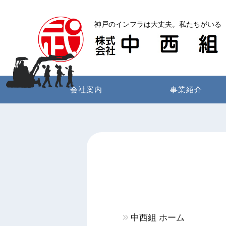
コ
ン
神戸のインフラは大丈夫。私たちがいる
テ
ン
ツ
へ
ス
会社案内
事業紹介
キ
ッ
プ
中西組 ホーム