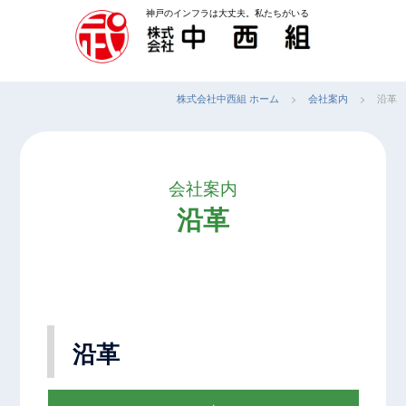
コ
神戸のインフラは大丈夫。私たちがいる
ン
テ
ン
株式会社中西組 ホーム
>
会社案内
>
沿革
ツ
へ
ス
キ
会社案内
ッ
沿革
プ
沿革