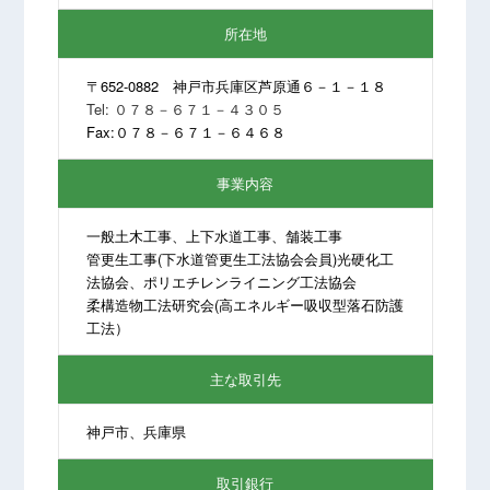
所在地
〒652-0882 神戸市兵庫区芦原通６－１－１８
Tel: ０７８－６７１－４３０５
Fax:０７８－６７１－６４６８
事業内容
一般土木工事、上下水道工事、舗装工事
管更生工事(下水道管更生工法協会会員)光硬化工
法協会、ポリエチレンライニング工法協会
柔構造物工法研究会(高エネルギー吸収型落石防護
工法）
主な取引先
神戸市、兵庫県
取引銀行