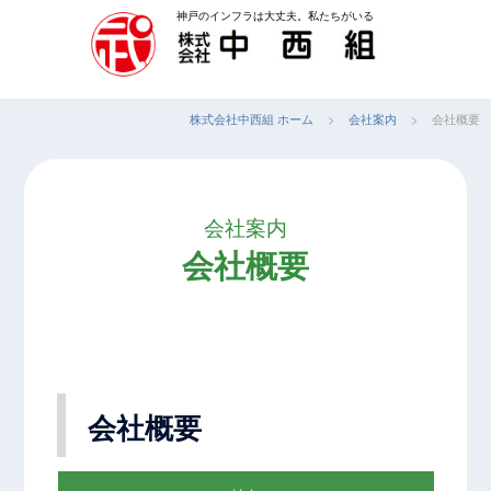
コ
神戸のインフラは大丈夫。私たちがいる
ン
テ
ン
株式会社中西組 ホーム
>
会社案内
>
会社概要
ツ
へ
ス
キ
会社案内
ッ
会社概要
プ
会社概要