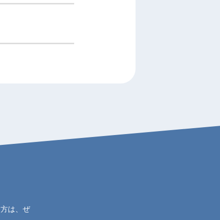
ら
た方は、ぜ