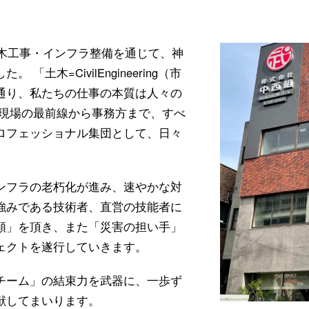
土木工事・インフラ整備を通じて、神
土木=CivilEngineering（市
通り、私たちの仕事の本質は人々の
 現場の最前線から事務方まで、すべ
ロフェッショナル集団として、日々
ンフラの老朽化が進み、速やかな対
強みである技術者、直営の技能者に
頼」を頂き、また「災害の担い手」
ェクトを遂行していきます。
チーム」の結束力を武器に、一歩ず
献してまいります。