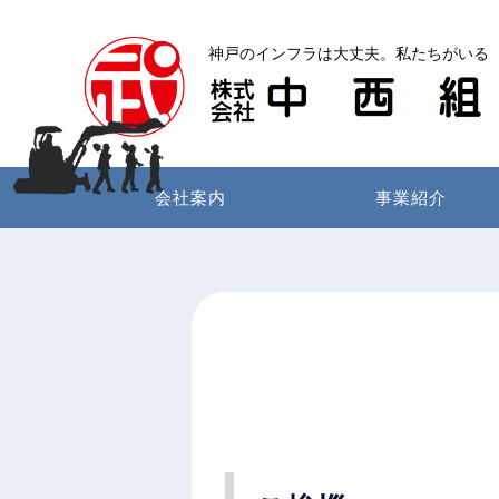
コ
ン
神戸のインフラは大丈夫。私たちがいる
テ
ン
ツ
へ
ス
会社案内
事業紹介
キ
ッ
プ