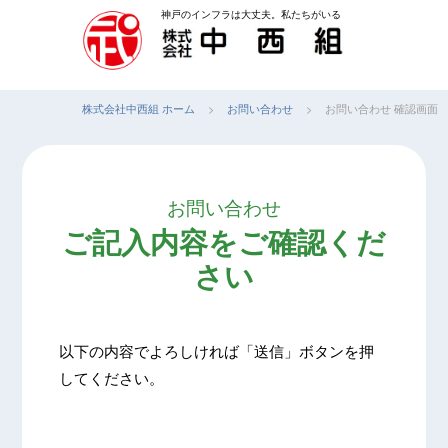
コ
神戸のインフラは大丈夫。私たちがいる
ン
テ
ン
株式会社中西組 ホーム
>
お問い合わせ
>
お問い合わせ 確認画面
ツ
へ
ス
キ
お問い合わせ
ッ
ご記入内容をご確認くだ
プ
さい
以下の内容でよろしければ「送信」ボタンを押
してください。